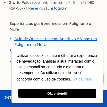
Grotta Palazzese
| Via Narciso, 59 | Tel.: +39 080
424-0677 |
Reservas
|
Instagram
Experiências gastronômicas em Polignano a
Mare
Aula de Orecchiette com Aperitivo e Vinho em
Polignano a Mare
Tour de comida de rua com guia em
Polignano a Mare
Utilizamos cookies para melhorar a experiência
Degustação de azeite em Polignano a Mare
de navegação, analisar a sua interação com o
site, personalizar conteúdo e melhorar o
desempenho. Ao utilizar este site, você
Índice
RECEBA A NEWSLETTER DO VNV
concorda com o uso de cookies.
Saiba mais
Serviço gratuito
Ok, entendi!
INTRO
CHEGAR
FICAR
COMER
FAZER