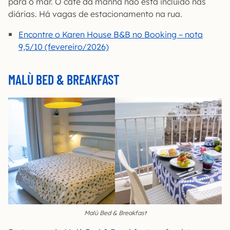
para o mar. O café da manhã não está incluído nas
diárias. Há vagas de estacionamento na rua.
Encontre o Karen House B&B no Booking – nota
9,5/10 (fevereiro/2026)
MALÙ BED & BREAKFAST
Malù Bed & Breakfast