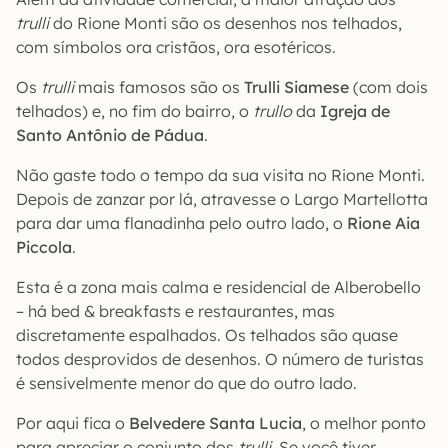
trulli
do Rione Monti são os desenhos nos telhados,
com símbolos ora cristãos, ora esotéricos.
Os
trulli
mais famosos são os
Trulli Siamese
(com dois
telhados) e, no fim do bairro, o
trullo
da
Igreja de
Santo Antônio de Pádua
.
Não gaste todo o tempo da sua visita no Rione Monti.
Depois de zanzar por lá, atravesse o Largo Martellotta
para dar uma flanadinha pelo outro lado, o
Rione Aia
Piccola
.
Esta é a zona mais calma e residencial de Alberobello
– há bed & breakfasts e restaurantes, mas
discretamente espalhados. Os telhados são quase
todos desprovidos de desenhos. O número de turistas
é sensivelmente menor do que do outro lado.
Por aqui fica o
Belvedere Santa Lucia
, o melhor ponto
para apreciar o conjunto dos
trulli
. Se você tiver