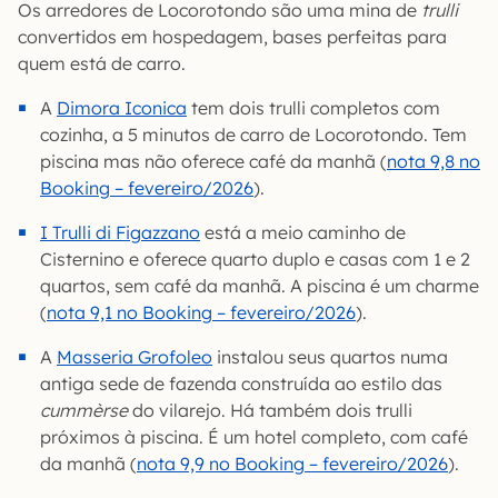
Os arredores de Locorotondo são uma mina de
trulli
convertidos em hospedagem, bases perfeitas para
quem está de carro.
A
Dimora Iconica
tem dois trulli completos com
cozinha, a 5 minutos de carro de Locorotondo. Tem
piscina mas não oferece café da manhã (
nota 9,8 no
Booking – fevereiro/2026
).
I Trulli di Figazzano
está a meio caminho de
Cisternino e oferece quarto duplo e casas com 1 e 2
quartos, sem café da manhã. A piscina é um charme
(
nota 9,1 no Booking – fevereiro/2026
).
A
Masseria Grofoleo
instalou seus quartos numa
antiga sede de fazenda construída ao estilo das
cummèrse
do vilarejo. Há também dois trulli
próximos à piscina. É um hotel completo, com café
da manhã (
nota 9,9 no Booking – fevereiro/2026
).