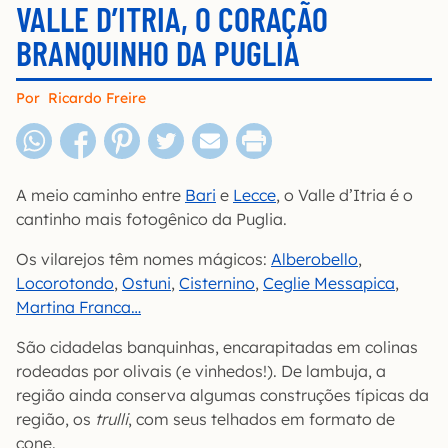
VALLE D’ITRIA, O CORAÇÃO
BRANQUINHO DA PUGLIA
Por
Ricardo Freire
A meio caminho entre
Bari
e
Lecce
, o Valle d’Itria é o
cantinho mais fotogênico da Puglia.
Os vilarejos têm nomes mágicos:
Alberobello
,
Locorotondo
,
Ostuni
,
Cisternino
,
Ceglie Messapica
,
Martina Franca…
São cidadelas banquinhas, encarapitadas em colinas
rodeadas por olivais (e vinhedos!). De lambuja, a
região ainda conserva algumas construções típicas da
região, os
trulli
, com seus telhados em formato de
cone.