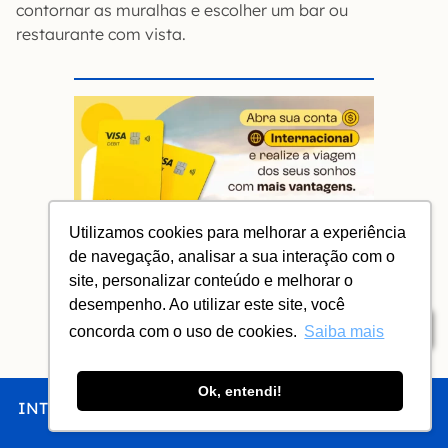
contornar as muralhas e escolher um bar ou
restaurante com vista.
Utilizamos cookies para melhorar a experiência
de navegação, analisar a sua interação com o
site, personalizar conteúdo e melhorar o
Cartão de Débito Internacional
desempenho. Ao utilizar este site, você
NOMAD
Índice
concorda com o uso de cookies.
Saiba mais
Use o
cupom VNV40
para até US$
40 de cashback
Ok, entendi!
Atendimento 24h em português
INTRO
CHEGAR
FICAR
COMER
FAZER