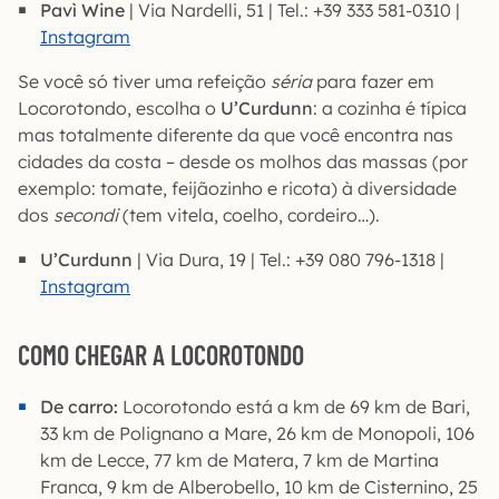
Pavì Wine
| Via Nardelli, 51 | Tel.: +39 333 581-0310 |
Instagram
Se você só tiver uma refeição
séria
para fazer em
Locorotondo, escolha o
U’Curdunn
: a cozinha é típica
mas totalmente diferente da que você encontra nas
cidades da costa – desde os molhos das massas (por
exemplo: tomate, feijãozinho e ricota) à diversidade
dos
secondi
(tem vitela, coelho, cordeiro…).
U’Curdunn
| Via Dura, 19 | Tel.: +39 080 796-1318 |
Instagram
COMO CHEGAR A LOCOROTONDO
De carro:
Locorotondo está a km de 69 km de Bari,
33 km de Polignano a Mare, 26 km de Monopoli, 106
km de Lecce, 77 km de Matera, 7 km de Martina
Franca, 9 km de Alberobello, 10 km de Cisternino, 25