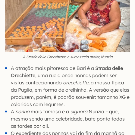
A Strada delle Orecchiette e sua estrela maior, Nunzia
A atração mais pitoresca de Bari é a
Strada delle
Orechiette
, uma ruela onde nonnas podem ser
vistas confeccionando
orecchiette
, a massa típica
da Puglia, em forma de orelhinha. A versão que elas
produzem, porém, é padrão souvenir: tamanho XG e
coloridas com legumes.
A
nonna
mais famosa é a
signora
Nunzia – que,
mesmo sendo uma celebridade, bate ponto todas
as tardes por ali.
O expediente das nonnas vai do fim da manhã ao