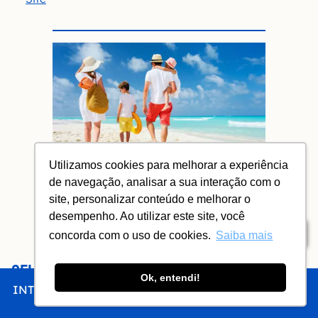
Utilizamos cookies para melhorar a experiência
Viaje tranquilo no exterior com o
de navegação, analisar a sua interação com o
Seguro Viagem Bradesco.
site, personalizar conteúdo e melhorar o
Simule e Contrate
desempenho. Ao utilizar este site, você
Índice
concorda com o uso de cookies.
Saiba mais
GELATERIA GENTILE
Ok, entendi!
INTRO
CHEGAR
FICAR
COMER
FAZER