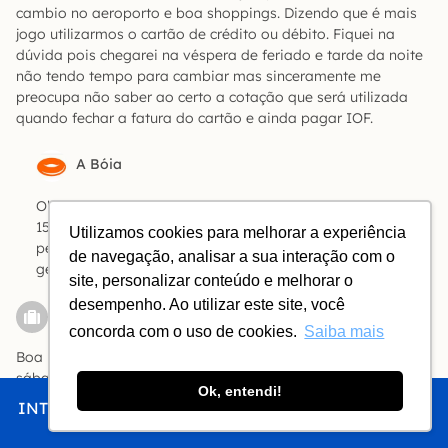
cambio no aeroporto e boa shoppings. Dizendo que é mais
jogo utilizarmos o cartão de crédito ou débito. Fiquei na
dúvida pois chegarei na véspera de feriado e tarde da noite
não tendo tempo para cambiar mas sinceramente me
preocupa não saber ao certo a cotação que será utilizada
quando fechar a fatura do cartão e ainda pagar IOF.
A Bóia
Olá, Leonardo! Você é que sabe. Se você prefere perder
15% no câmbio do aeroporto a pagar 6,38% de IOF (uma
Utilizamos cookies para melhorar a experiência
perda 9% superior ao IOF), é com você. O dinheiro é seu, a
de navegação, analisar a sua interação com o
gente só queria ajudar.
site, personalizar conteúdo e melhorar o
desempenho. Ao utilizar este site, você
Cinthia Ferreira
concorda com o uso de cookies.
Saiba mais
Boa noite. Nós vamos chegar em Santiago dia 16/09, num
sábado, às 19:30. Estamos preocupados porque chegaremos
Ok, entendi!
na véspera de um feriado nacional, em que tudo em
INTRO
CHEGAR
FICAR
COMER
FAZER
Santiago fecha, inclusive comércio. Nesse caso, vocês acham
melhor a gente comprar peso no Brasil?! Fiquei pensando se