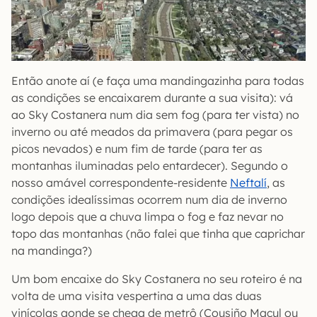
Então anote aí (e faça uma mandingazinha para todas
as condições se encaixarem durante a sua visita): vá
ao Sky Costanera num dia sem fog (para ter vista) no
inverno ou até meados da primavera (para pegar os
picos nevados) e num fim de tarde (para ter as
montanhas iluminadas pelo entardecer). Segundo o
nosso amável correspondente-residente
Neftalí
, as
condições idealíssimas ocorrem num dia de inverno
logo depois que a chuva limpa o fog e faz nevar no
topo das montanhas (não falei que tinha que caprichar
na mandinga?)
Um bom encaixe do Sky Costanera no seu roteiro é na
volta de uma visita vespertina a uma das duas
vinícolas aonde se chega de metrô (Cousiño Macul ou