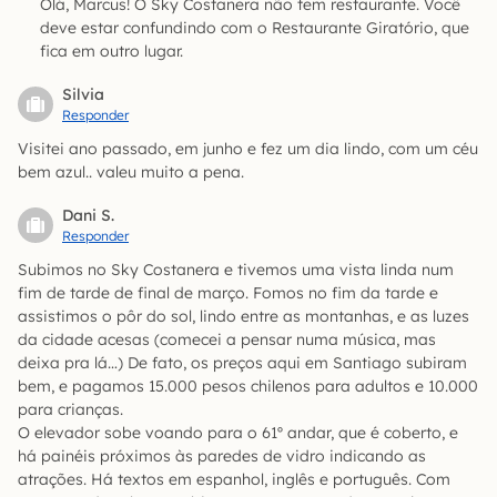
Olá, Marcus! O Sky Costanera não tem restaurante. Você
deve estar confundindo com o Restaurante Giratório, que
fica em outro lugar.
Silvia
Responder
Visitei ano passado, em junho e fez um dia lindo, com um céu
bem azul.. valeu muito a pena.
Dani S.
Responder
Subimos no Sky Costanera e tivemos uma vista linda num
fim de tarde de final de março. Fomos no fim da tarde e
assistimos o pôr do sol, lindo entre as montanhas, e as luzes
da cidade acesas (comecei a pensar numa música, mas
deixa pra lá…) De fato, os preços aqui em Santiago subiram
bem, e pagamos 15.000 pesos chilenos para adultos e 10.000
para crianças.
O elevador sobe voando para o 61º andar, que é coberto, e
há painéis próximos às paredes de vidro indicando as
atrações. Há textos em espanhol, inglês e português. Com