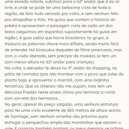
uma escada rolante, subimos para o 62º andar, que é ao ar
livre, e onde se pode ter uma belíssima vista de toda a
região, de fato todo cercado por vidro, e sem nenhum teto
pra atrapalhar a foto. Há guias que contam a história do
prédio e apresentam a paisagem vista de cada um dos
lados (seguimos em espanhol, supostamente há guias em
inglês). A guia sabia que havia brasileiros no grupo, e
traduzia as palavras-chave mais difíceis, sendo muito fácil
de entender. Há binóculos daqueles de filme americano, mas
com a visão liberada, sem precisar de moedas (e tem um
com menor altura no 62º andar para crianças).
Na volta, o elevador te deixa no 5º andar do shopping, no
pátio de comidas (pra não trombar com o povo que sobe da
planta baja, e aproveitar o marchã, com uma lodjinha
temática). Que os chilenos não me ouçam, mas tem um
delicioso Freddo neste andar, ótimo pra terminar a visita
com sorvete dos hermanos…
No geral, apesar do preço salgado, uma senhora estrutura
para ter uma vista excelente de 300 metros de altura acima
de Santiago, sem nenhum arranha-céu próximo para
estragar a perspectiva ampla das montanhas que cercam o
vale. E crianças também gostam: os meus meninos se acham