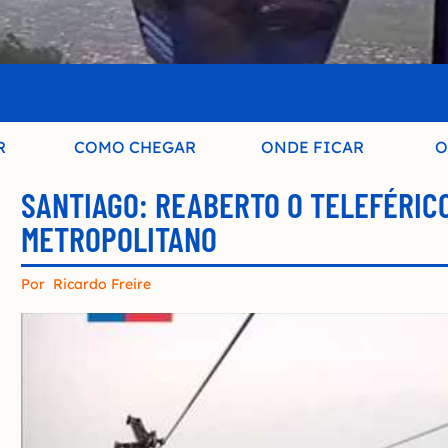
R
COMO CHEGAR
ONDE FICAR
O
SANTIAGO: REABERTO O TELEFÉRIC
METROPOLITANO
Por
Ricardo Freire