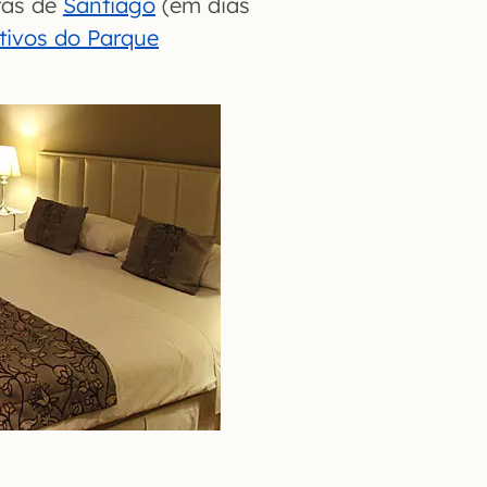
stas de
Santiago
(em dias
tivos do Parque