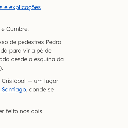
s e explicações
e e Cumbre.
sso de pedestres Pedro
 dá para vir a pé de
hada desde a esquina da
).
 Cristóbal — um lugar
e Santiago
, aonde se
r feito nos dois