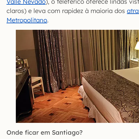
Valle Nevado
), o teleférico oferece lindas vi
claros) e leva com rapidez à maioria dos
atra
Metropolitano
.
Onde ficar em Santiago?