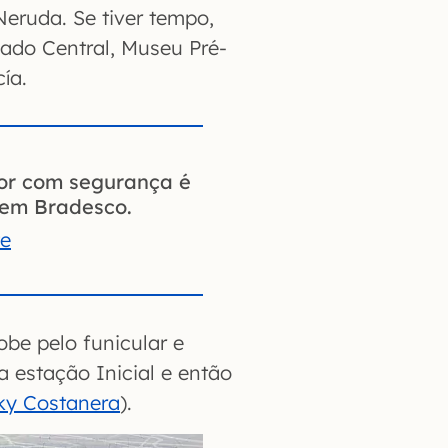
eruda. Se tiver tempo,
ado Central, Museu Pré-
ía.
ior com segurança é
gem Bradesco.
te
be pelo funicular e
a estação Inicial e então
ky Costanera
).