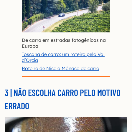
De carro em estradas fotogênicas na
Europa
T
oscana de carro: um roteiro pelo Val
d’Orcia
Roteiro de Nice a Mônaco de carro
3 | NÃO ESCOLHA CARRO PELO MOTIVO
ERRADO