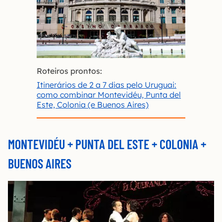
Roteiros prontos:
Itinerários de 2 a 7 dias pelo Uruguai:
como combinar Montevidéu, Punta del
Este, Colonia (e Buenos Aires)
MONTEVIDÉU + PUNTA DEL ESTE + COLONIA +
BUENOS AIRES