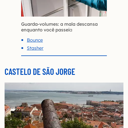
Guarda-volumes: a mala descansa
enquanto você passei
a
Bounce
Stasher
CASTELO DE SÃO JORGE