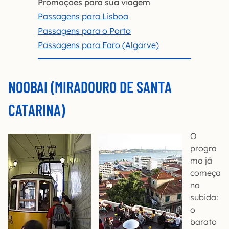
Promoções para sua viagem
Passagens para Lisboa
Passagens para o Porto
Passagens para Faro (Algarve)
NOOBAI (MIRADOURO DE SANTA
CATARINA)
O
progra
ma já
começa
na
subida:
o
barato