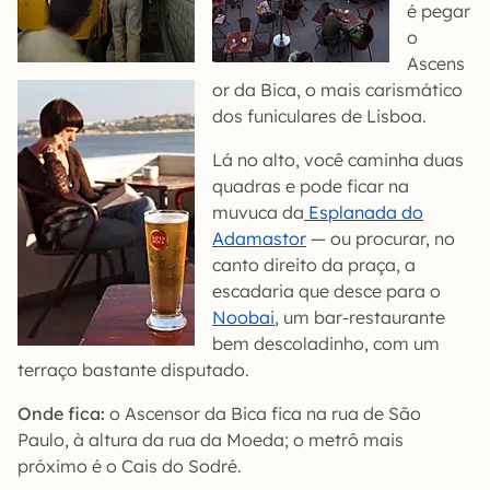
é pegar
o
Ascens
or da Bica, o mais carismático
dos funiculares de Lisboa.
Lá no alto, você caminha duas
quadras e pode ficar na
muvuca da
Esplanada do
Adamastor
— ou procurar, no
canto direito da praça, a
escadaria que desce para o
Noobai
, um bar-restaurante
bem descoladinho, com um
terraço bastante disputado.
Onde fica:
o Ascensor da Bica fica na rua de São
Paulo, à altura da rua da Moeda; o metrô mais
próximo é o Cais do Sodré.