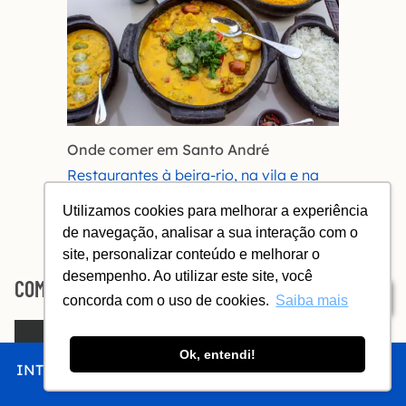
Onde comer em Santo André
Restaurantes à beira-rio, na vila e na
praia
Utilizamos cookies para melhorar a experiência
Almoce em Cabrália e Praia do Mutá
de navegação, analisar a sua interação com o
site, personalizar conteúdo e melhorar o
desempenho. Ao utilizar este site, você
COMO CHEGAR A BELMONTE
Índice
concorda com o uso de cookies.
Saiba mais
Ok, entendi!
INTRO
CHEGAR
FICAR
COMER
FAZER