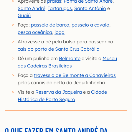
Aproveite as
praias
:
Ponta de Santo André
,
Santo André
,
Tartarugas
,
Santo Antônio
e
Guaiú
Faça:
passeio de barco,
passeio a cavalo
,
pesca oceânica
,
ioga
Atravesse a pé pela balsa para passear no
cais do porto de Santa Cruz Cabrália
Dê um pulinho em
Belmonte
e visite o
Museu
das Cadeiras Brasileiras
Faça a
travessia de Belmonte a Canavieiras
pelos canais do delta do Jequitinhonha
Visite a
Reserva da Jaqueira
e a
Cidade
Histórica de Porto Seguro
O QUE FAZER EM SANTO ANDRÉ DA