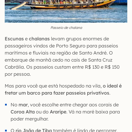
Passeio de chalana
Escunas
e
chalanas
levam grupos enormes de
passageiros vindos de Porto Seguro para passeios
marítimos e fluviais na região de Santo André. O
embarque de manhã cedo no cais de Santa Cruz
Cabrália. Os passeios custam entre R$ 130 e R$ 150
por pessoa.
Mas para você que está hospedado na vila,
o ideal é
fretar um barco para fazer passeios privativos
.
No
mar
, você escolhe entre chegar aos corais de
Coroa Alta
ou do
Araripe
. Vá na maré baixa para
poder mergulhar.
O
rio João de Tiba
também é lindo de percorrer,