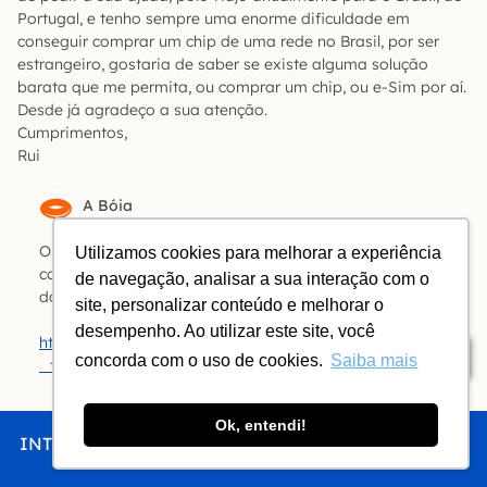
Portugal, e tenho sempre uma enorme dificuldade em
conseguir comprar um chip de uma rede no Brasil, por ser
estrangeiro, gostaria de saber se existe alguma solução
barata que me permita, ou comprar um chip, ou e-Sim por aí.
Desde já agradeço a sua atenção.
Cumprimentos,
Rui
A Bóia
Olá, Rui! Segundo este fórum no Reddit, é possível
Utilizamos cookies para melhorar a experiência
conseguir um chip pré-pago sem CPF nas lojas próprias
de navegação, analisar a sua interação com o
das operadoras (não em lojas ‘afiliadas’).
site, personalizar conteúdo e melhorar o
desempenho. Ao utilizar este site, você
https://www.reddit.com/r/Brazil/comments/1509sb3/how
Índice
concorda com o uso de cookies.
Saiba mais
_to_buy_a_prepaid_sim_card_as_a_foreigner/
Ok, entendi!
Atenção:
Os comentários são moderados. Relatos e opiniões
INTRO
CHEGAR
FICAR
COMER
FAZER
serão publicados se aprovados. Perguntas serão
selecionadas para publicação e resposta. Entenda os