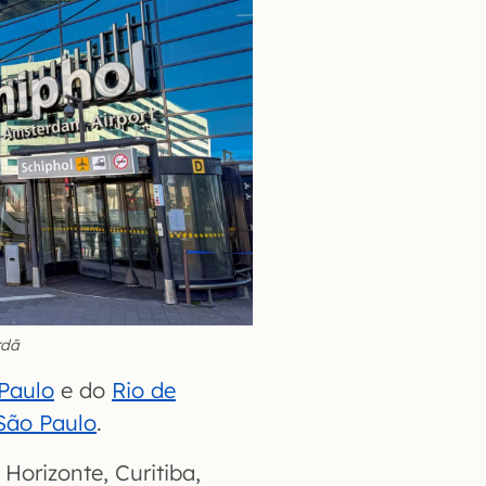
rdã
Paulo
e do
Rio de
São Paulo
.
orizonte, Curitiba,