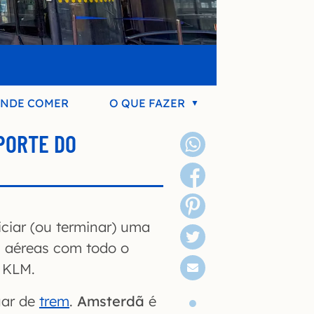
NDE COMER
O QUE FAZER
PORTE DO
ciar (ou terminar) uma
s aéreas com todo o
a KLM.
gar de
trem
.
Amsterdã
é