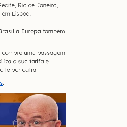
Recife, Rio de Janeiro,
 em Lisboa.
Brasil à Europa
também
pa, compre uma passagem
iliza a sua tarifa e
lte por outra.
s
.