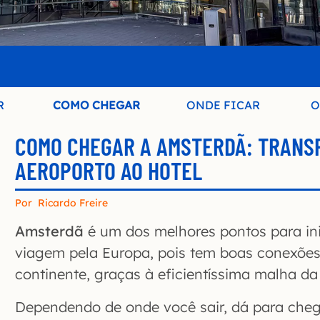
R
COMO CHEGAR
ONDE FICAR
O
COMO CHEGAR A AMSTERDÃ: TRANS
AEROPORTO AO HOTEL
Por
Ricardo Freire
Amsterdã
é um dos melhores pontos para ini
viagem pela Europa, pois tem boas conexõe
continente, graças à eficientíssima malha d
Dependendo de onde você sair, dá para che