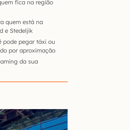
quem fica na região
ra quem está na
d e Stedeljik
 pode pegar táxi ou
ndo por aproximação
roaming da sua