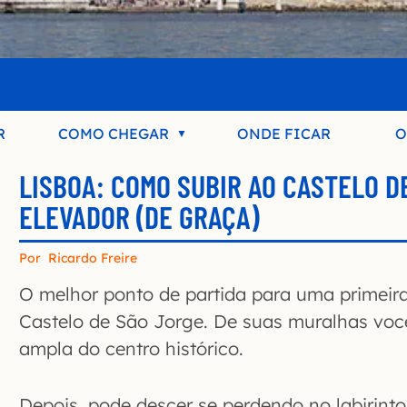
R
COMO CHEGAR
ONDE FICAR
O
LISBOA: COMO SUBIR AO CASTELO D
ELEVADOR (DE GRAÇA)
Por
Ricardo Freire
O melhor ponto de partida para uma primeira
Castelo de São Jorge. De suas muralhas vo
ampla do centro histórico.
Depois, pode descer se perdendo no labirint