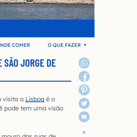
NDE COMER
O QUE FAZER
E SÃO JORGE DE
 visita a
Lisboa
é o
cê pode tem uma visão
o mouro das ruas de