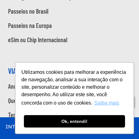
Passeios no Brasil
Passeios na Europa
eSim ou Chip Internacional
VIAJE NA VIAGEM
Utilizamos cookies para melhorar a experiência
de navegação, analisar a sua interação com o
Anuncie
site, personalizar conteúdo e melhorar o
desempenho. Ao utilizar este site, você
Quem somos
Índice
concorda com o uso de cookies.
Saiba mais
Termos de uso
Ok, entendi!
INTRO
CHEGAR
FICAR
COMER
FAZER
Política de privacidade