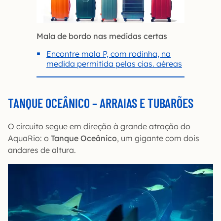
Mala de bordo nas medidas certas
Encontre mala P, com rodinha, na
medida permitida pelas cias. aéreas
TANQUE OCEÂNICO – ARRAIAS E TUBARÕES
O circuito segue em direção à grande atração do
AquaRio: o
Tanque Oceânico
, um gigante com dois
andares de altura.