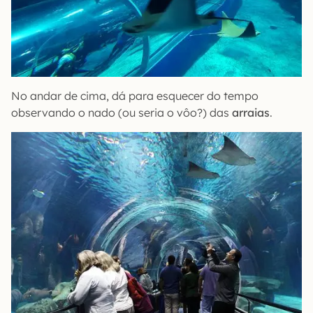
No andar de cima, dá para esquecer do tempo
observando o nado (ou seria o vôo?) das
arraias
.