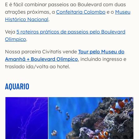
E é fácil combinar passeios ao Boulevard com duas
atrações próximas, a
Confeitaria Colombo
e o
Museu
Histórico Nacional
.
Veja
5 roteiros práticos de passeios pelo Boulevard
Olímpico
.
Nossa parceira Civitatis vende
Tour pelo Museu do
Amanhã + Boulevard Olímpico
, incluindo ingresso e
traslado ida/volta ao hotel.
AQUARIO