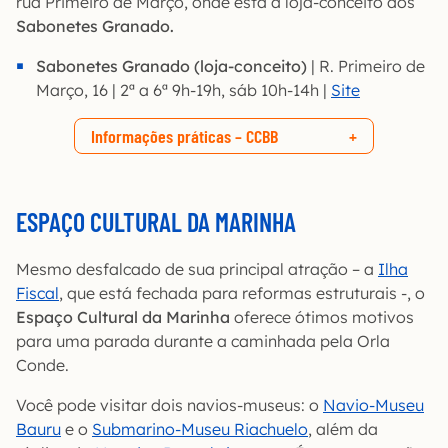
rua Primeiro de Março, onde está a loja-conceito dos
Sabonetes Granado.
Sabonetes Granado (loja-conceito)
| R. Primeiro de
Março, 16 | 2ª a 6ª 9h-19h, sáb 10h-14h |
Site
Informações práticas – CCBB
ESPAÇO CULTURAL DA MARINHA
Mesmo desfalcado de sua principal atração – a
Ilha
Fiscal
, que está fechada para reformas estruturais -, o
Espaço Cultural da Marinha
oferece ótimos motivos
para uma parada durante a caminhada pela Orla
Conde.
Você pode visitar dois navios-museus: o
Navio-Museu
Bauru
e o
Submarino-Museu Riachuelo
, além da