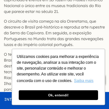
Nacional o único entre os museus tradicionais do Rio
que parece estar no século 21.
O circuito de visita começa na ala Oreretama, que
descreve o Brasil pré-histórico e reproduz arte rupestre
da Serra da Capivara. Em seguida, a exposição
Portugueses no Mundo trata das grandes navegações
lusas e do império colonial português.
O terceiro módulo, A Construção da Nação, elabora o
Utilizamos cookies para melhorar a experiência
Brasil pós-independência. Dom Pedro II ganha
de navegação, analisar a sua interação com o
destaque com seu pendor para as inovações
site, personalizar conteúdo e melhorar o
tecnológicas. Painéis gigantescos (‘Combate naval do
desempenho. Ao utilizar este site, você
Riachuelo’, de Victor Meirelles, e ‘O Último Baile da
Índice
concorda com o uso de cookies.
Saiba mais
Ilha Fiscal’, de Francisco Melo) transportam a gente
para os livros do primário, como no Museu de Belas
Artes.
Ok, entendi!
INTRO
CHEGAR
FICAR
COMER
FAZER
A sala mais bonita, porém, é a dedicada à