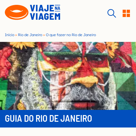
S
k
i
p
t
Início
»
Rio de Janeiro
»
O que fazer no Rio de Janeiro
o
c
o
n
t
e
n
t
GUIA DO RIO DE JANEIRO