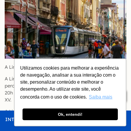
A Linha 1 funciona diariamente das 6h à meia-noite.
Utilizamos cookies para melhorar a experiência
de navegação, analisar a sua interação com o
A Linha 2 funciona diariamente das 6h à 20h no
site, personalizar conteúdo e melhorar o
percurso completo (Praia Formosa à Praça XV). Das
desempenho. Ao utilizar este site, você
20h à meia-noite, opera apenas entre Central e Praça
Índice
concorda com o uso de cookies.
Saiba mais
XV.
A Linha 3 funciona diariamente das 6h à meia-noite.
Ok, entendi!
INTRO
CHEGAR
FICAR
COMER
FAZER
Cada viagem custa R$ 5,00
O VLT só aceita o cartão Jaé