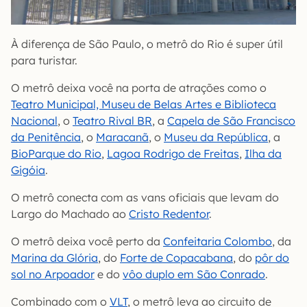
À diferença de São Paulo, o metrô do Rio é super útil
para turistar.
O metrô deixa você na porta de atrações como o
Teatro Municipal, Museu de Belas Artes e Biblioteca
Nacional
, o
Teatro Rival BR
, a
Capela de São Francisco
da Penitência
, o
Maracanã
, o
Museu da República
, a
BioParque do Rio
,
Lagoa Rodrigo de Freitas
,
Ilha da
Gigóia
.
O metrô conecta com as vans oficiais que levam do
Largo do Machado ao
Cristo Redentor
.
O metrô deixa você perto da
Confeitaria Colombo
, da
Marina da Glória
, do
Forte de Copacabana
, do
pôr do
sol no Arpoador
e do
vôo duplo em São Conrado
.
Combinado com o
VLT
, o metrô leva ao circuito de