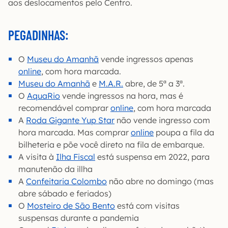
aos deslocamentos pelo Centro.
PEGADINHAS
:
O
Museu do Amanhã
vende ingressos apenas
online
, com hora marcada.
Museu do Amanhã
e
M.A.R.
abre, de 5ª a 3ª.
O
AquaRio
vende ingressos na hora, mas é
recomendável comprar
online
, com hora marcada
A
Roda Gigante Yup Star
não vende ingresso com
hora marcada. Mas comprar
online
poupa a fila da
bilheteria e põe você direto na fila de embarque.
A visita à
Ilha Fiscal
está suspensa em 2022, para
manutenão da illha
A
Confeitaria Colombo
não abre no domingo (mas
abre sábado e feriados)
O
Mosteiro de São Bento
está com visitas
suspensas durante a pandemia