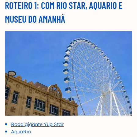
ROTEIRO 1: COM RIO STAR, AQUARIO E
MUSEU DO AMANHÃ
Roda gigante Yup Star
AquaRio