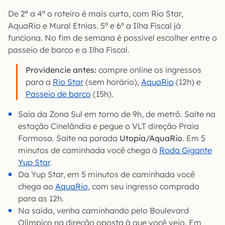
De 2ª a 4ª o roteiro é mais curto, com Rio Star,
AquaRio e Mural Etnias. 5ª e 6ª a Ilha Fiscal já
funciona. No fim de semana é possível escolher entre o
passeio de barco e a Ilha Fiscal.
Providencie antes:
compre online os ingressos
para a
Rio Star
(sem horário),
AquaRio
(12h) e
Passeio de barco
(15h).
Saia da Zona Sul em torno de 9h, de metrô. Salte na
estação Cinelândia e pegue o VLT direção Praia
Formosa. Salte na parada
Utopia/AquaRio
. Em 5
minutos de caminhada você chega à
Roda Gigante
Yup Star
.
Da Yup Star, em 5 minutos de caminhada você
chega ao
Aq
u
aRio
, com seu ingresso comprado
para as 12h.
Na saída, venha caminhando pelo Boulevard
Olímpico na direção oposta à que você veio. Em