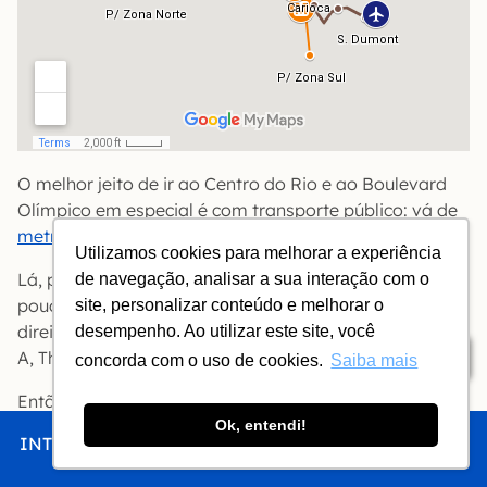
O melhor jeito de ir ao Centro do Rio e ao Boulevard
Olímpico em especial é com transporte público: vá de
metrô
da Zona Sul até a estação Cinelândia.
Utilizamos cookies para melhorar a experiência
Lá, pegue a saída C (Pedro Lessa) e você estará a
de navegação, analisar a sua interação com o
poucos passos da estação Cinelândia do VLT, à sua
site, personalizar conteúdo e melhorar o
direita. (Quando a saída C estiver fechada, use a saída
desempenho. Ao utilizar este site, você
Índice
A, Theatro Municipal).
concorda com o uso de cookies.
Saiba mais
Então é só pegar o primeiro
VLT
(destino: Praia
Formosa).
Ok, entendi!
INTRO
CHEGAR
FICAR
COMER
FAZER