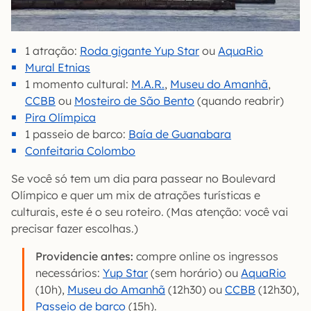
1 atração:
Roda gigante Yup Star
ou
AquaRio
Mural Etnias
1 momento cultural:
M.A.R.
,
Museu do Amanhã
,
CCBB
ou
Mosteiro de São Bento
(quando reabrir)
Pira Olímpica
1 passeio de barco:
Baía de Guanabara
Confeitaria Colombo
Se você só tem um dia para passear no Boulevard
Olímpico e quer um mix de atrações turísticas e
culturais, este é o seu roteiro. (Mas atenção: você vai
precisar fazer escolhas.)
Providencie antes:
compre online os ingressos
necessários:
Yup Star
(sem horário) ou
AquaRio
(10h),
Museu do Amanhã
(12h30) ou
CCBB
(12h30),
Passeio de barco
(15h).