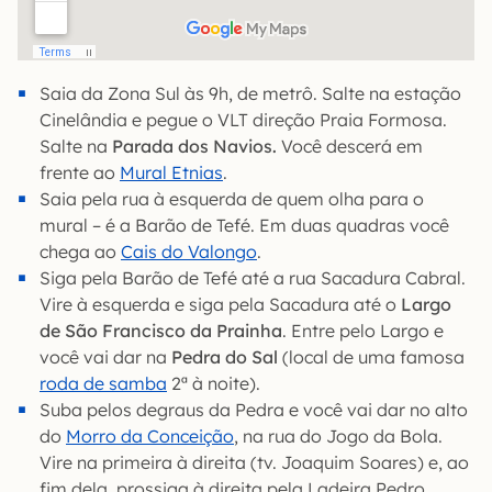
Saia da Zona Sul às 9h, de metrô. Salte na estação
Cinelândia e pegue o VLT direção Praia Formosa.
Salte na
Parada dos Navios.
Você descerá em
frente ao
Mural Etnias
.
Saia pela rua à esquerda de quem olha para o
mural – é a Barão de Tefé. Em duas quadras você
chega ao
Cais do Valongo
.
Siga pela Barão de Tefé até a rua Sacadura Cabral.
Vire à esquerda e siga pela Sacadura até o
Largo
de São Francisco da Prainha
. Entre pelo Largo e
você vai dar na
Pedra do Sal
(local de uma famosa
roda de samba
2ª à noite).
Suba pelos degraus da Pedra e você vai dar no alto
do
Morro da Conceição
, na rua do Jogo da Bola.
Vire na primeira à direita (tv. Joaquim Soares) e, ao
fim dela, prossiga à direita pela Ladeira Pedro