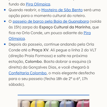
fundo da
Pira Olímpica
.
Quando reabrir, o
Mosteiro de São Bento
será uma
opção para o momento cultural do roteiro.
O
passeio de barco pela Baía de Guanabara
(saída
às 15h) zarpa do
Espaço Cultural da Marinha
, que
fica na Orla Conde, um pouco adiante da
Pira
Olímpica
.
Depois do passeio, continue andando pela Orla
Conde até a
Praça XV
. Ali pegue a linha 2 do VLT
(direção Praia Formosa) e salte na próxima
estação,
Colombo
. Basta dobrar a esquina (à
direita) da Gonçalves Dias, e você chegará à
Confeitaria Colombo
, o mais elegante desfecho
para o seu passeio (fecha 18h de 2ª a 6ª, 17h
sábado).