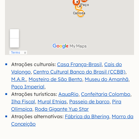
Atrações culturais:
Casa França-Brasil
,
Cais do
Valongo
,
Centro Cultural Banco do Brasil (CCBB)
,
M.A.R.
,
Mosteiro de São Bento
,
Museu do Amanhã
,
Paço Imperial
,
Atrações turísticas:
AquaRio
,
Confeitaria Colombo
,
Ilha Fiscal
,
Mural Etnias
,
Passeio de barco
,
Pira
Olímpica
,
Roda Gigante Yup Star
Atrações alternativas:
Fábrica da Bhering
,
Morro da
Conceição