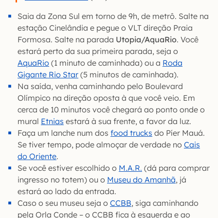
Saia da Zona Sul em torno de 9h, de metrô. Salte na
estação Cinelândia e pegue o VLT direção Praia
Formosa. Salte na parada
Utopia/AquaRio
. Você
estará perto da sua primeira parada, seja o
AquaRio
(1 minuto de caminhada) ou a
Roda
Gigante Rio Star
(5 minutos de caminhada).
Na saída, venha caminhando pelo Boulevard
Olímpico na direção oposta à que você veio. Em
cerca de 10 minutos você chegará ao ponto onde o
mural
Etnias
estará à sua frente, a favor da luz.
Faça um lanche num dos
food trucks
do Píer Mauá.
Se tiver tempo, pode almoçar de verdade no
Cais
do Oriente
.
Se você estiver escolhido o
M.A.R.
(dá para comprar
ingresso no totem) ou o
Museu do Amanhã
, já
estará ao lado da entrada.
Caso o seu museu seja o
CCBB
, siga caminhando
pela Orla Conde – o CCBB fica à esquerda e ao