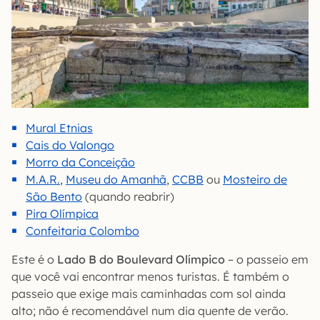
Mural Etnias
Cais do Valongo
Morro da Conceição
M.A.R.
,
Museu do Amanhã
,
CCBB
ou
Mosteiro de
São Bento
(quando reabrir)
Pira Olímpica
Confeitaria Colombo
Este é o
Lado B do Boulevard Olímpico
– o passeio em
que você vai encontrar menos turistas. É também o
passeio que exige mais caminhadas com sol ainda
alto; não é recomendável num dia quente de verão.