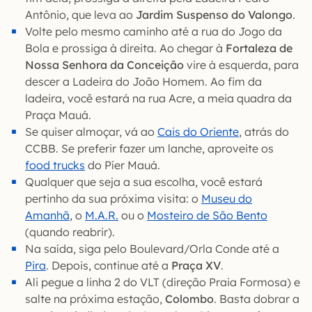
Antônio, que leva ao
Jardim Suspenso do Valongo
.
Volte pelo mesmo caminho até a rua do Jogo da
Bola e prossiga à direita. Ao chegar à
Fortaleza de
Nossa Senhora da Conceição
vire à esquerda, para
descer a Ladeira do João Homem. Ao fim da
ladeira, você estará na rua Acre, a meia quadra da
Praça Mauá.
Se quiser almoçar, vá ao
Cais do Oriente
, atrás do
CCBB. Se preferir fazer um lanche, aproveite os
food trucks
do Píer Mauá.
Qualquer que seja a sua escolha, você estará
pertinho da sua próxima visita: o
Museu do
Amanhã
, o
M.A.R.
ou o
Mosteiro de São Bento
(quando reabrir).
Na saída, siga pelo Boulevard/Orla Conde até a
Pira
. Depois, continue até a
Praça XV
.
Ali pegue a linha 2 do VLT (direção Praia Formosa) e
salte na próxima estação,
Colombo
. Basta dobrar a