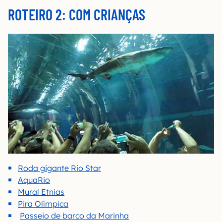
ROTEIRO 2: COM CRIANÇAS
Roda gigante Rio Star
AquaRio
Mural Etnias
Pira Olímpica
Passeio de barco da Marinha