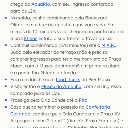
chega ao
Aq
u
aRio
, com seu ingresso comprado
para as 12h.
Na saída, venha caminhando pelo Boulevard
Olímpico na direção oposta à que você veio. Em
menos de 10 minutos você chegará ao ponto onde o
mural
Etnias
estará à sua frente, a favor da luz.
Continue caminhando (5/8 minutos) até o
M.A.R.
.
Suba pelo elevador do terraço (não é preciso
comprar ingresso) para ter a melhor vista da Praça
Mauá, com o Museu do Amanhã em primeiro plano
e a ponte Rio-Niterói ao fundo.
Faça um lanche num
food trucks
do Píer Mauá.
Visite então o
Museu do Amanhã
, com seu ingresso
comprado para as 15h.
Prossiga pela Orla Conde até a
Pira
.
Caso queira terminar o passeio na
Confeitaria
Colombo
, continue pela Orla Conde até a Praça XV.
Ali pegue a linha 2 do VLT (direção Praia Formosa) e
salte na próxima estação,
Colombo
. Basta dobrar a