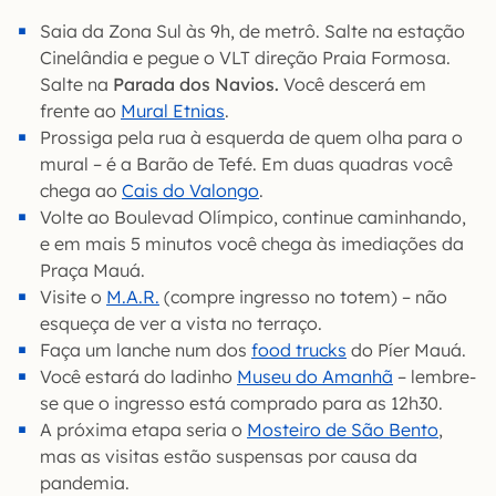
Saia da Zona Sul às 9h, de metrô. Salte na estação
Cinelândia e pegue o VLT direção Praia Formosa.
Salte na
Parada dos Navios.
Você descerá em
frente ao
Mural Etnias
.
Prossiga pela rua à esquerda de quem olha para o
mural – é a Barão de Tefé. Em duas quadras você
chega ao
Cais do Valongo
.
Volte ao Boulevad Olímpico, continue caminhando,
e em mais 5 minutos você chega às imediações da
Praça Mauá.
Visite o
M.A.R.
(compre ingresso no totem) – não
esqueça de ver a vista no terraço.
Faça um lanche num dos
food trucks
do Píer Mauá.
Você estará do ladinho
Museu do Amanhã
– lembre-
se que o ingresso está comprado para as 12h30.
A próxima etapa seria o
Mosteiro de São Bento
,
mas as visitas estão suspensas por causa da
pandemia.