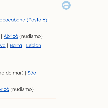
opacabana (Posto 6)
|
|
Abricó
(nudismo)
rva
|
Barra
|
Leblon
o de mar) |
São
ricó
(nudismo)