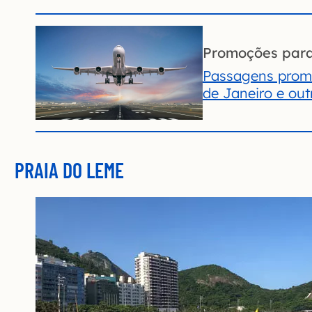
Promoções par
Passagens promo
de Janeiro e out
PRAIA DO LEME