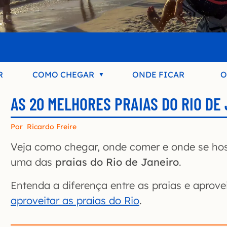
R
COMO CHEGAR
ONDE FICAR
O
AS 20 MELHORES PRAIAS DO RIO DE 
Por
Ricardo Freire
Veja como chegar, onde comer e onde se ho
uma das
praias do Rio de Janeiro
.
Entenda a diferença entre as praias e aprov
aproveitar as praias do Rio
.