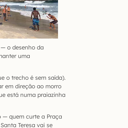
 — o desenho da
manter uma
ue o trecho é sem saída).
ar em direção ao morro
que está numa praiazinha
vo — quem curte a Praça
 Santa Teresa vai se