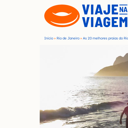
S
k
i
p
t
Início
»
Rio de Janeiro
»
As 20 melhores praias do Rio
o
c
o
n
t
e
n
t