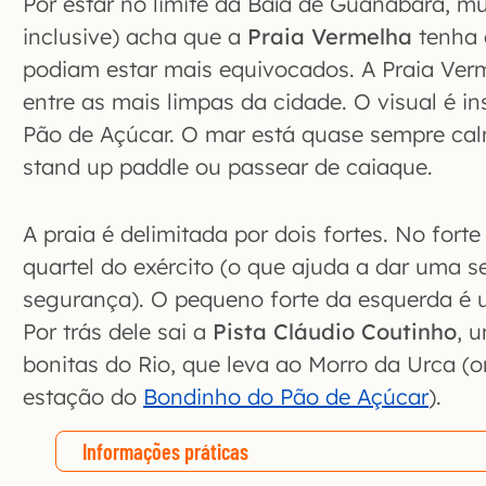
Por estar no limite da Baía de Guanabara, mu
inclusive) acha que a
Praia Vermelha
tenha 
podiam estar mais equivocados. A Praia Ver
entre as mais limpas da cidade. O visual é in
Pão de Açúcar. O mar está quase sempre cal
stand up paddle ou passear de caiaque.
A praia é delimitada por dois fortes. No fort
quartel do exército (o que ajuda a dar uma 
segurança). O pequeno forte da esquerda é u
Por trás dele sai a
Pista Cláudio Coutinho
, 
bonitas do Rio, que leva ao Morro da Urca (o
estação do
Bondinho do Pão de Açúcar
).
Informações práticas