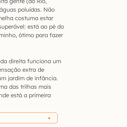
ita gente (do Rio,
águas poluídas. Não
melha costuma estar
superável: está ao pé do
minho, ótimo para fazer
e da direita funciona um
sensação extra de
m jardim de infância.
uma das trilhas mais
nde está a primeira