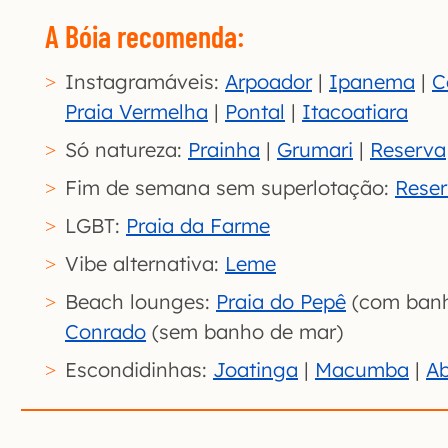
A Bóia recomenda:
Instagramáveis:
Arpoador
|
Ipanema
|
C
Praia Vermelha
|
Pontal
|
Itacoatiara
Só natureza:
Prainha
|
Grumari
|
Reserva
Fim de semana sem superlotação:
Rese
LGBT:
Praia da Farme
Vibe alternativa:
Leme
Beach lounges:
Praia do Pepê
(com banh
Conrado
(sem banho de mar)
Escondidinhas:
Joatinga
|
Macumba
|
Ab