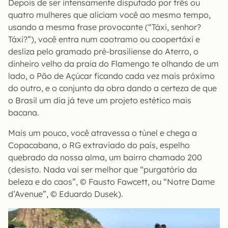
Depois de ser intensamente disputado por três ou
quatro mulheres que aliciam você ao mesmo tempo,
usando a mesma frase provocante (“Táxi, senhor?
Táxi?”), você entra num cootramo ou coopertáxi e
desliza pelo gramado pré-brasiliense do Aterro, o
dinheiro velho da praia do Flamengo te olhando de um
lado, o Pão de Açúcar ficando cada vez mais próximo
do outro, e o conjunto da obra dando a certeza de que
o Brasil um dia já teve um projeto estético mais
bacana.
Mais um pouco, você atravessa o túnel e chega a
Copacabana, o RG extraviado do país, espelho
quebrado da nossa alma, um bairro chamado 200
(desisto. Nada vai ser melhor que “purgatório da
beleza e do caos”, © Fausto Fawcett, ou “Notre Dame
d’Avenue”, © Eduardo Dusek).