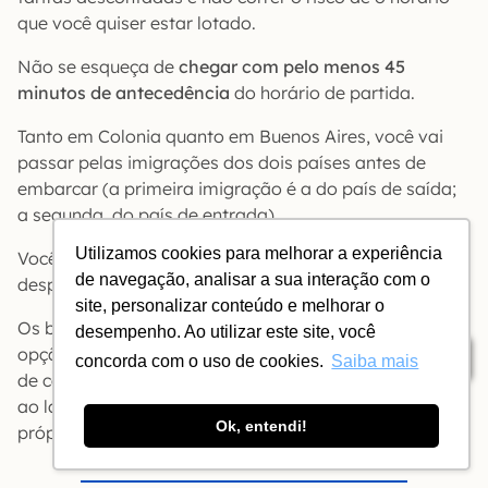
que você quiser estar lotado.
Não se esqueça de
chegar com pelo menos 45
minutos de antecedência
do horário de partida.
Tanto em Colonia quanto em Buenos Aires, você vai
passar pelas imigrações dos dois países antes de
embarcar (a primeira imigração é a do país de saída;
a segunda, do país de entrada).
Utilizamos cookies para melhorar a experiência
Você pode subir com sua bagagem, se for pequena, ou
de navegação, analisar a sua interação com o
despachar.
site, personalizar conteúdo e melhorar o
Os barcos da Buquebus levam carros (escolha a
desempenho. Ao utilizar este site, você
opção ‘bodega’), mas desaconselhamos vivamente ir
Índice
concorda com o uso de cookies.
Saiba mais
de carro a Buenos Aires. Há estacionamentos seguros
ao lado do terminal de Colonia (um deles pertence à
Ok, entendi!
própria Buquebus).