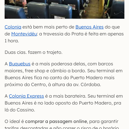
Colonia
está bem mais perto de
Buenos Aires
do que
de
Montevidéu
: a travessia do Prata é feita em apenas
1 hora.
Duas cias. fazem o trajeto.
A
Buquebus
é a mais poderosa delas, com barcos
maiores, free shop e câmbio a bordo. Seu terminal em
Buenos Aires fica no canto do Puerto Madero mais
próximo do Centro, à altura da av. Córdoba.
A
Colonia Express
é a mais barateira. Seu terminal em
Buenos Aires é no lado oposto do Puerto Madero, pra
lá do Cassino.
O ideal é
comprar a passagem online
, para garantir
tarifas descontadas e não correr o risco de o horário