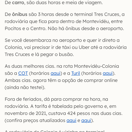
De
carro
, são duas horas e meia de viagem.
De
ônibus
são 3 horas desde o terminal Tres Cruces, a
rodoviária que fica para dentro de Montevidéu, entre
Pocitos e o Centro. Não há ônibus desde o aeroporto.
Se você desembarca no aeroporto e quer ir direto a
Colonia, vai precisar ir de táxi ou Uber até a rodoviária
Tres Cruces e lá pegar o busão.
As duas melhores cias. na rota Montevidéu-Colonia
são a
COT
(horários
aqui
) e a
Turil
(horários
aqui
).
Ambas cias. agora têm a opção de comprar online
(ainda não testei).
Fora de feriados, dá para comprar na hora, na
rodoviária. A tarifa é tabelada pelo governo e, em
novembro de 2021, custava 424 pesos nas duas cias.
(confira preços atualizados
aqui
e
aqui
).
A rodoviária de Colonia é vizinha ao terminal