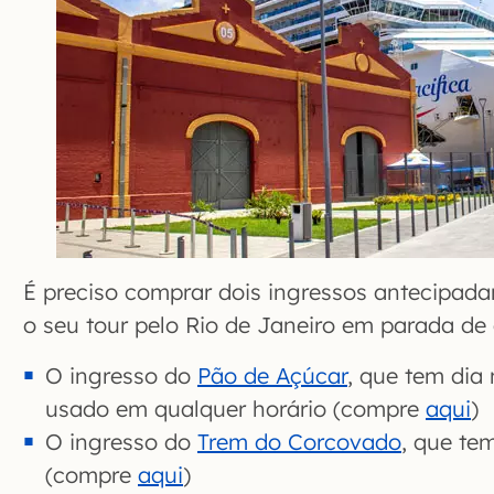
É preciso comprar dois ingressos antecipada
o seu tour pelo Rio de Janeiro em parada de 
O ingresso do
Pão de Açúcar
, que tem di
usado em qualquer horário (compre
aqui
)
O ingresso do
Trem
do Corcovado
, que te
(compre
aqui
)