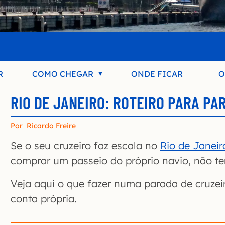
R
COMO CHEGAR
ONDE FICAR
O
RIO DE JANEIRO: ROTEIRO PARA PA
Por
Ricardo Freire
Se o seu cruzeiro faz escala no
Rio de Janeir
comprar um passeio do próprio navio, não t
Veja aqui o que fazer numa parada de cruzeir
conta própria.