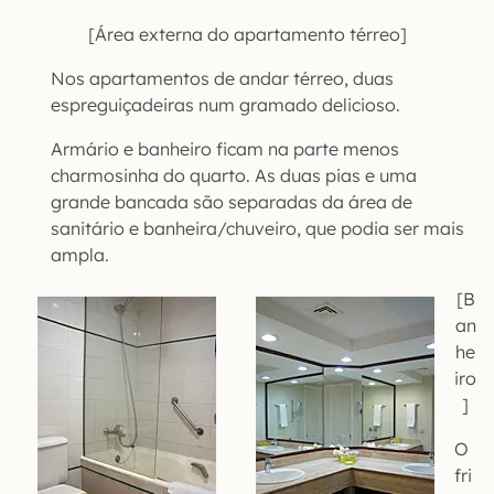
[Área externa do apartamento térreo]
Nos apartamentos de andar térreo, duas
espreguiçadeiras num gramado delicioso.
Armário e banheiro ficam na parte menos
charmosinha do quarto. As duas pias e uma
grande bancada são separadas da área de
sanitário e banheira/chuveiro, que podia ser mais
ampla.
[B
an
he
iro
]
O
fri