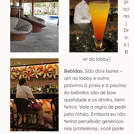
pi
sci
na
|
Dr
in
k |
B
ar do lobby]
Bebidas.
São dois bares –
um no lobby e outro
próximo à praia e à piscina.
As bebidas são de boa
qualidade e os drinks, bem
feitos. Vale a regra de pedir
pelo rótulo. Embora eu não
tenha percebido genéricos
nas prateleiras, você pode