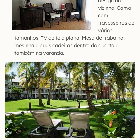
design do
vizinho. Cama
com
travesseiros de
vários
tamanhos. TV de tela plana. Mesa de trabalho,
mesinha e duas cadeiras dentro do quarto e
também na varanda.