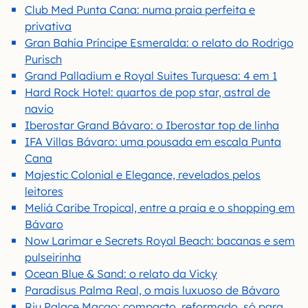
Club Med Punta Cana: numa praia perfeita e
privativa
Gran Bahía Príncipe Esmeralda: o relato do Rodrigo
Purisch
Grand Palladium e Royal Suites Turquesa: 4 em 1
Hard Rock Hotel: quartos de pop star, astral de
navio
Iberostar Grand Bávaro: o Iberostar top de linha
IFA Villas Bávaro: uma pousada em escala Punta
Cana
Majestic Colonial e Elegance, revelados pelos
leitores
Meliá Caribe Tropical, entre a praia e o shopping em
Bávaro
Now Larimar e Secrets Royal Beach: bacanas e sem
pulseirinha
Ocean Blue & Sand: o relato da Vicky
Paradisus Palma Real, o mais luxuoso de Bávaro
Riu Palace Macao: compacto, reformado, só para