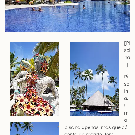
[Pi
sci
na
]
Pi
sc
in
a.
U
m
a
piscina apenas, mas que dá
conta do recado. Tem