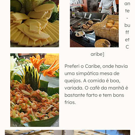
an
te
-
bu
ff
et
C
aribe]
Preferi o Caribe, onde havia
uma simpática mesa de
queijos. A comida é boa,
variada. O café da manhã é
bastante farto e tem bons
frios.