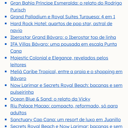
Gran Bahía Príncipe Esmeralda: o relato do Rodrigo
Purisch
Grand Palladium e Royal Suites Turquesa: 4 em 1
Hard Rock Hotel: quartos de pop star, astral de
navio
Iberostar Grand Bávaro: o Iberostar top de linha
IFA Villas Bávaro: uma pousada em escala Punta
Cana
Majestic Colonial e Elegance, revelados pelos
leitores
Meliá Caribe Tropical, entre a praia e o shopping em
Bávaro
Now Larimar e Secrets Royal Beach: bacanas e sem
pulseirinha
Ocean Blue & Sand: o relato da Vicky
Riu Palace Macao: compacto, reformado, só para
adultos
Sanctuary Cap Cana: um resort de luxo em Juanillo
Secrets Royal Beach e Now Larimar: bacanas e sem