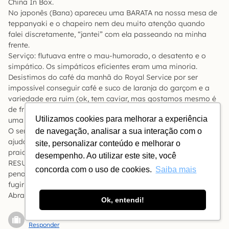
China In Box.
No japonês (Bana) apareceu uma BARATA na nossa mesa de
teppanyaki e o chapeiro nem deu muito atenção quando
falei discretamente, “jantei” com ela passeando na minha
frente.
Serviço: flutuava entre o mau-humorado, o desatento e o
simpático. Os simpáticos eficientes eram uma minoria.
Desistimos do café da manhã do Royal Service por ser
impossível conseguir café e suco de laranja do garçom e a
variedade era ruim (ok, tem caviar, mas gostamos mesmo é
de frios e bolo). Muitos lugares nos deixavam esperando
Utilizamos cookies para melhorar a experiência
uma hora pelo prato ou para entrar (mesmo com reserva).
O serviço dos bares, no entanto, é rápido. Gorjeta sempre
de navegação, analisar a sua interação com o
ajuda. Mas os drinks são excelentes e a Wanda, do bar da
site, personalizar conteúdo e melhorar o
praia, é muito acima da média.
desempenho. Ao utilizar este site, você
RESUMO: em uma boa promoção pelo Melia Rewards vale a
concorda com o uso de cookies.
Saiba mais
pena. Só é bom alinhar bem as expectativas da comida e
fugir do teppanyaki (enjoo pro resto da vida).
Abraços!
Ok, entendi!
Ivo Correa
Responder