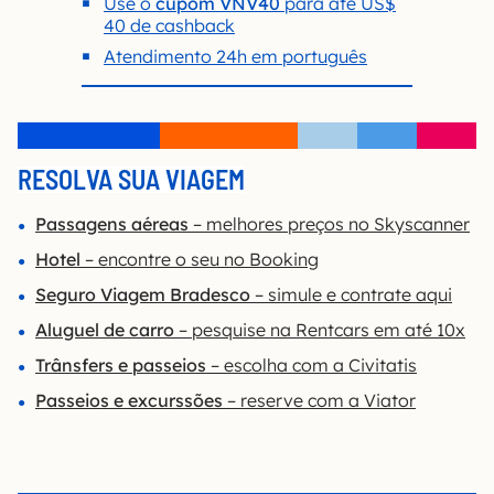
Use o
cupom VNV40
para até US$
40 de cashback
Atendimento 24h em português
RESOLVA SUA VIAGEM
Passagens aéreas
– melhores preços no Skyscanner
Hotel
– encontre o seu no Booking
Seguro Viagem Bradesco
– simule e contrate aqui
Aluguel de carro
– pesquise na Rentcars em até 10x
Trânsfers e passeios
– escolha com a Civitatis
Passeios e excurssões
– reserve com a Viator