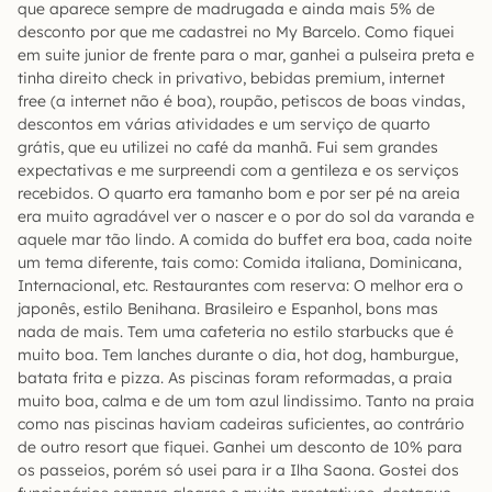
que aparece sempre de madrugada e ainda mais 5% de
desconto por que me cadastrei no My Barcelo. Como fiquei
em suite junior de frente para o mar, ganhei a pulseira preta e
tinha direito check in privativo, bebidas premium, internet
free (a internet não é boa), roupão, petiscos de boas vindas,
descontos em várias atividades e um serviço de quarto
grátis, que eu utilizei no café da manhã. Fui sem grandes
expectativas e me surpreendi com a gentileza e os serviços
recebidos. O quarto era tamanho bom e por ser pé na areia
era muito agradável ver o nascer e o por do sol da varanda e
aquele mar tão lindo. A comida do buffet era boa, cada noite
um tema diferente, tais como: Comida italiana, Dominicana,
Internacional, etc. Restaurantes com reserva: O melhor era o
japonês, estilo Benihana. Brasileiro e Espanhol, bons mas
nada de mais. Tem uma cafeteria no estilo starbucks que é
muito boa. Tem lanches durante o dia, hot dog, hamburgue,
batata frita e pizza. As piscinas foram reformadas, a praia
muito boa, calma e de um tom azul lindissimo. Tanto na praia
como nas piscinas haviam cadeiras suficientes, ao contrário
de outro resort que fiquei. Ganhei um desconto de 10% para
os passeios, porém só usei para ir a Ilha Saona. Gostei dos