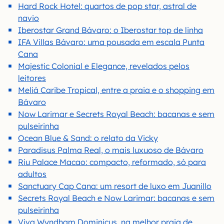
Hard Rock Hotel: quartos de pop star, astral de
navio
Iberostar Grand Bávaro: o Iberostar top de linha
IFA Villas Bávaro: uma pousada em escala Punta
Cana
Majestic Colonial e Elegance, revelados pelos
leitores
Meliá Caribe Tropical, entre a praia e o shopping em
Bávaro
Now Larimar e Secrets Royal Beach: bacanas e sem
pulseirinha
Ocean Blue & Sand: o relato da Vicky
Paradisus Palma Real, o mais luxuoso de Bávaro
Riu Palace Macao: compacto, reformado, só para
adultos
Sanctuary Cap Cana: um resort de luxo em Juanillo
Secrets Royal Beach e Now Larimar: bacanas e sem
pulseirinha
Viva Wyndham Dominicus, na melhor praia de