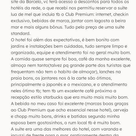
site da Barcelo, vc terá acesso a descontos para todos os
hotéis da rede, o que recebi nos permitiu reservar a suíte
lua de mel que incluía tb o Club Premium: internet, checkin
exclusivo, bebidas de marca, jantar com lagosta a beira
mar e mais alguns bônus. Tudo pelo preço de uma suíte
standard.
O hotel foi além das expectativas, é bem bonito com
jardins e instalações bem cuidadas, tudo sempre limpo e
organizado, equipe e atendimento foi no geral muito bom.
A comida quase sempre foi boa, café da manha excelente,
almoço nem tanto(talvez pq grande parte dos turistas que
frequentam não tem o habito de almoçar), lanches na
praia bons, os jantares nos à la carte são ótimos,
principalmente o japonês e o mexicano, e o atendimento
neles ótimo tb; tem tb um excelente café próximo a
recepção estilo starbucks que era muito mais muito bom.
A bebida no meu caso foi excelente (marcas boas graças
ao Club Premium que acho essencial nesse hotel), cerveja
e chopp muito bons, drinks e batidas segundo minha
esposa bem gostosinhos, o rum local tb é muito bom.
A suíte era uma das melhores do hotel, com varanda e
jacuzzi de frente para o mar, praticamente dentro da