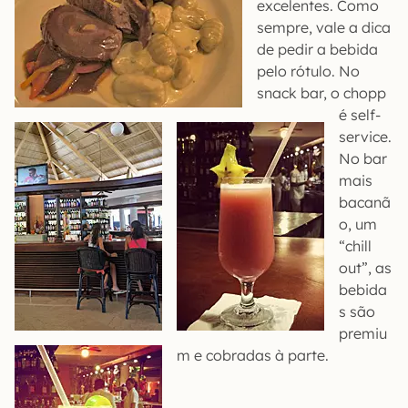
excelentes. Como
sempre, vale a dica
de pedir a bebida
pelo rótulo. No
snack bar, o chopp
é self-
service.
No bar
mais
bacanã
o, um
“chill
out”, as
bebida
s são
premiu
m e cobradas à parte.