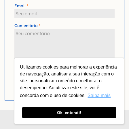
Email
Comentário
Utilizamos cookies para melhorar a experiência
de navegação, analisar a sua interação com o
Notifique-me de novas respostas via e-mail.
site, personalizar conteúdo e melhorar o
Enviar comentário
desempenho. Ao utilizar este site, você
concorda com o uso de cookies.
Saiba mais
Ok, entendi!