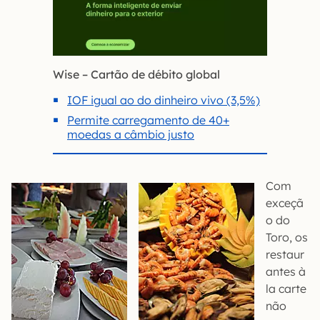
Wise – Cartão de débito global
IOF igual ao do dinheiro vivo (3,5%)
Permite carregamento de 40+
moedas a câmbio justo
Com
exceçã
o do
Toro, os
restaur
antes à
la carte
não