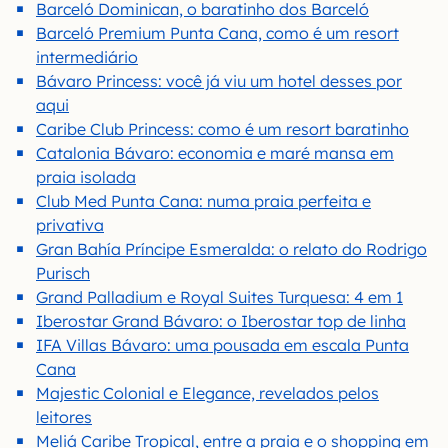
Barceló Dominican, o baratinho dos Barceló
Barceló Premium Punta Cana, como é um resort
intermediário
Bávaro Princess: você já viu um hotel desses por
aqui
Caribe Club Princess: como é um resort baratinho
Catalonia Bávaro: economia e maré mansa em
praia isolada
Club Med Punta Cana: numa praia perfeita e
privativa
Gran Bahía Príncipe Esmeralda: o relato do Rodrigo
Purisch
Grand Palladium e Royal Suites Turquesa: 4 em 1
Iberostar Grand Bávaro: o Iberostar top de linha
IFA Villas Bávaro: uma pousada em escala Punta
Cana
Majestic Colonial e Elegance, revelados pelos
leitores
Meliá Caribe Tropical, entre a praia e o shopping em