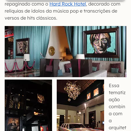
repaginado como o
Hard Rock Hotel
, decorado com
relíquias de ídolos da música pop e transcrições de
versos de hits clássicos.
Essa
tematiz
ação
combin
a com
a
arquitet