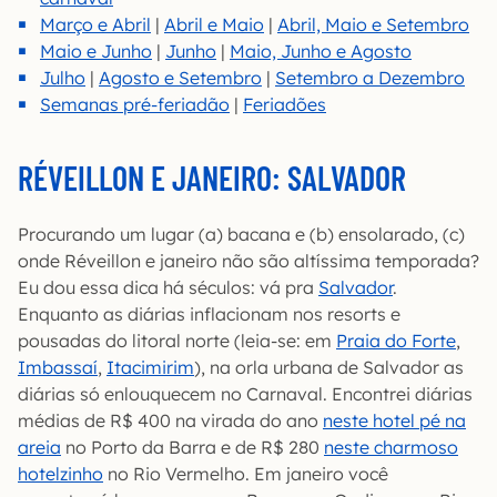
Março e Abril
|
Abril e Maio
|
Abril, Maio e Setembro
Maio e Junho
|
Junho
|
Maio, Junho e Agosto
Julho
|
Agosto e Setembro
|
Setembro a Dezembro
Semanas pré-feriadão
|
Feriadões
RÉVEILLON E JANEIRO: SALVADOR
Procurando um lugar (a) bacana e (b) ensolarado, (c)
onde Réveillon e janeiro não são altíssima temporada?
Eu dou essa dica há séculos: vá pra
Salvador
.
Enquanto as diárias inflacionam nos resorts e
pousadas do litoral norte (leia-se: em
Praia do Forte
,
Imbassaí
,
Itacimirim
), na orla urbana de Salvador as
diárias só enlouquecem no Carnaval. Encontrei diárias
médias de R$ 400 na virada do ano
neste hotel pé na
areia
no Porto da Barra e de R$ 280
neste charmoso
hotelzinho
no Rio Vermelho. Em janeiro você