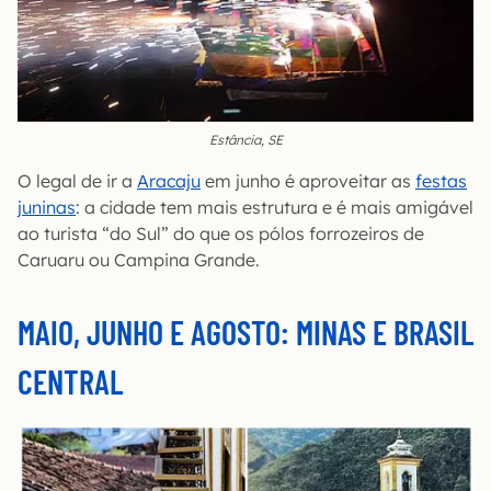
Estância, SE
O legal de ir a
Aracaju
em junho é aproveitar as
festas
juninas
: a cidade tem mais estrutura e é mais amigável
ao turista “do Sul” do que os pólos forrozeiros de
Caruaru ou Campina Grande.
MAIO, JUNHO E AGOSTO: MINAS E BRASIL
CENTRAL