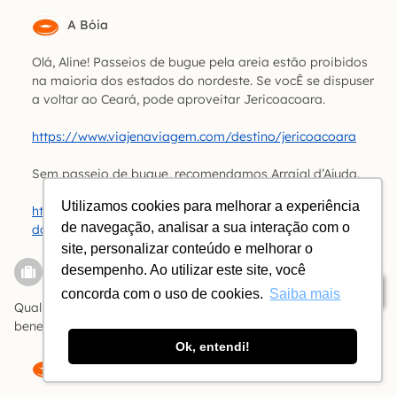
A Bóia
Olá, Aline! Passeios de bugue pela areia estão proibidos
na maioria dos estados do nordeste. Se vocÊ se dispuser
a voltar ao Ceará, pode aproveitar Jericoacoara.
https://www.viajenaviagem.com/destino/jericoacoara
Sem passeio de bugue, recomendamos Arraial d’Ajuda.
Utilizamos cookies para melhorar a experiência
https://www.viajenaviagem.com/destino/arraial-
de navegação, analisar a sua interação com o
dajuda/o-que-fazer/
site, personalizar conteúdo e melhorar o
Paula
desempenho. Ao utilizar este site, você
Responder
Índice
concorda com o uso de cookies.
Saiba mais
Qual a melhor época para ir ao Sul da Bahia – custo x
benefício e menos chuva?
Ok, entendi!
A Bóia