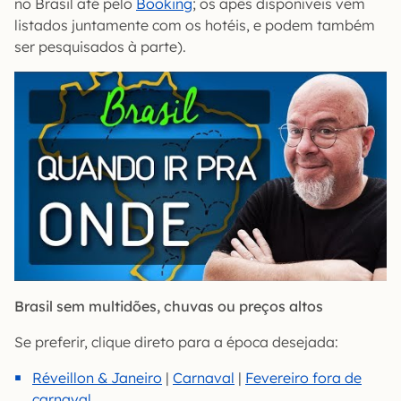
no Brasil até pelo
Booking
; os apês disponíveis vêm
listados juntamente com os hotéis, e podem também
ser pesquisados à parte).
Brasil sem multidões, chuvas ou preços altos
Se preferir, clique direto para a época desejada:
Réveillon & Janeiro
|
Carnaval
|
Fevereiro fora de
carnaval