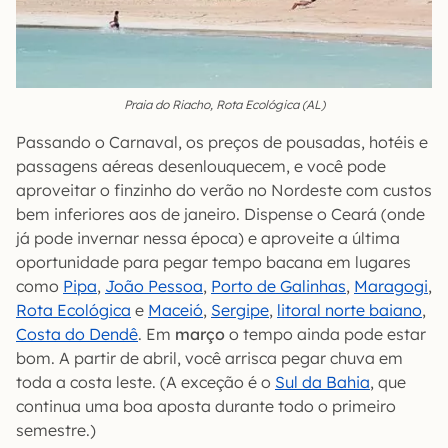
Praia do Riacho, Rota Ecológica (AL)
Passando o Carnaval, os preços de pousadas, hotéis e
passagens aéreas desenlouquecem, e você pode
aproveitar o finzinho do verão no Nordeste com custos
bem inferiores aos de janeiro. Dispense o Ceará (onde
já pode invernar nessa época) e aproveite a última
oportunidade para pegar tempo bacana em lugares
como
Pipa
,
João Pessoa
,
Porto de Galinhas
,
Maragogi
,
Rota Ecológica
e
Maceió
,
Sergipe
,
litoral norte baiano
,
Costa do Dendê
. Em
março
o tempo ainda pode estar
bom. A partir de abril, você arrisca pegar chuva em
toda a costa leste. (A exceção é o
Sul da Bahia
, que
continua uma boa aposta durante todo o primeiro
semestre.)