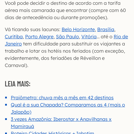
Você pode decidir o destino de acordo com a tarifa
aérea mais camarada que encontrar (compre com 60
dias de antecedência ou durante promoções).
Vá ticando suas lacunas:
Belo Horizonte
,
Brasília
,
Curitiba
,
Porto Alegre
,
São Paulo
,
Vitória
… até o
Rio de
Janeiro
tem dificuldade para substituir os viajantes a
trabalho e lotar os hotéis nos feriados (com exceção,
evidentemente, dos feriadões de Réveillon e
Carnaval).
LEIA MAIS:
Praiômetro: chuva mês a mês em 42 destinos
Qual é a sua Chapada? Comparamos as 4 (mais o
Jalapão)
3 vezes Amazônia: Iberostar x Anavilhanas x
Mamirauá
Roteiro Cidades Históricas + Inhotim