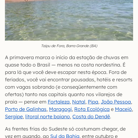
Taipu de Fora, Barra Grande (BA)
A primavera marca o início da estação de chuvas em
quase todo o Brasil — menos na costa nordestina. É
para lá que você deve escapar nesta época. Fora de
feriados, você vai encontrar pousadas, hotéis e resorts
com vagas sobrando (e conseqüentemente com
ofertas) tanto nas capitais quanto nos vilarejos de
praia — pense em
Fortaleza
,
Natal
,
Pipa
,
João Pessoa
,
Porto de Galinhas
,
Maragogi
,
Rota Ecológica
e
Maceió
,
Sergipe
,
litoral norte baiano
,
Costa do Dendê
.
As frentes frias do Sudeste só costumam chegar, de
vez em quando, ao
Sul da Bahia
, entre outubro e