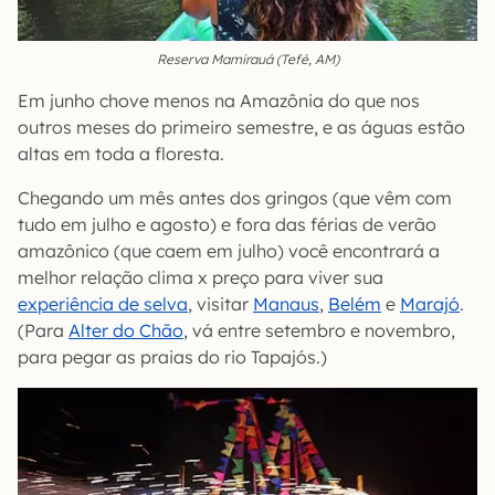
Reserva Mamirauá (Tefé, AM)
Em junho chove menos na Amazônia do que nos
outros meses do primeiro semestre, e as águas estão
altas em toda a floresta.
Chegando um mês antes dos gringos (que vêm com
tudo em julho e agosto) e fora das férias de verão
amazônico (que caem em julho) você encontrará a
melhor relação clima x preço para viver sua
experiência de selva
, visitar
Manaus
,
Belém
e
Marajó
.
(Para
Alter do Chão
, vá entre setembro e novembro,
para pegar as praias do rio Tapajós.)