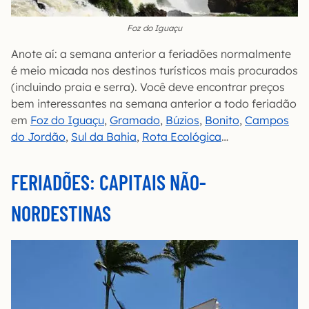
Foz do Iguaçu
Anote aí: a semana anterior a feriadões normalmente
é meio micada nos destinos turísticos mais procurados
(incluindo praia e serra). Você deve encontrar preços
bem interessantes na semana anterior a todo feriadão
em
Foz do Iguaçu
,
Gramado
,
Búzios
,
Bonito
,
Campos
do Jordão
,
Sul da Bahia
,
Rota Ecológica
…
FERIADÕES: CAPITAIS NÃO-
NORDESTINAS