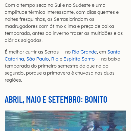
Com o tempo seco no Sul e no Sudeste e uma
amplitude térmica interessante, com dias quentes e
noites fresquinhas, as Serras brindam os
madrugadores com ótimo clima e preço de baixa
temporada, antes do inverno trazer as multidões e as
diárias salgadas.
É melhor curtir as Serras — no
Rio Grande
, em
Santa
Catarina
,
São Paulo
,
Rio
e
Espírito Santo
— na baixa
temporada do primeiro semestre do que na do
segundo, porque a primavera é chuvosa nas duas
regiões.
ABRIL, MAIO E SETEMBRO: BONITO