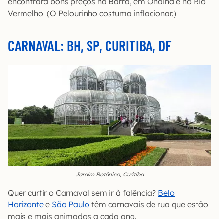
encontrará bons preços na Barra, em Ondina e no Rio
Vermelho. (O Pelourinho costuma inflacionar.)
CARNAVAL: BH, SP, CURITIBA, DF
Jardim Botânico, Curitiba
Quer curtir o Carnaval sem ir à falência?
Belo
Horizonte
e
São Paulo
têm carnavais de rua que estão
mais e mais animados a cada ano.