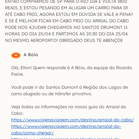
ENTÃO COMPRAMOS DE SP PARA O RIO IDA E VOLTA 1800
REAIS, E ESTOU PESANDO EM ALUGAR UM CARRO PARA IR
ATÉ CABO FRIO, AGORA ESTOU EM DÚVIDA SE VALE A PENA?
E SE É MELHOR FICAR EM CABO FRIO OU ARRIAL DO CABO
PODE NOS AJUDAR CHEGAMOS NO SANTOS DRUMONT 11
HORAS DO DIA 20/04 E PARTIMOS AS 20:30 DO DIA 25/04
NO MESMO AEROPORTO! OBRIGADO DEUS TE ABENÇOE
A Bóia
Olá, Elton! Quem responde é A Bóia, da equipe do Ricardo
Freire.
Você pode ir do Santos Dumont à Região dos Lagos de
carro alugado ou de trânsfer privativo.
Veja todas as informações no nosso guia do Arraial do
Cabo:
https://www.viajenaviagem.com/destino/arraial-do-cabo/
https://www.viajenaviagem.com/destino/arraial-do-
cabo/como-chegar/