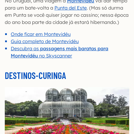
No Uruguai, uma viagem a
Montevidéu
vai dar tempo
para um bate-volta a
Punta del Este
. (Mas só durma
em Punta se você quiser jogar no cassino; nessa época
do ano boa parte da cidade já estará hibernando.)
Onde ficar em Montevidéu
Guia completo de Montevidéu
Descubra as
passagens mais baratas para
Montevidéu
no Skyscanner
DESTINOS-CURINGA