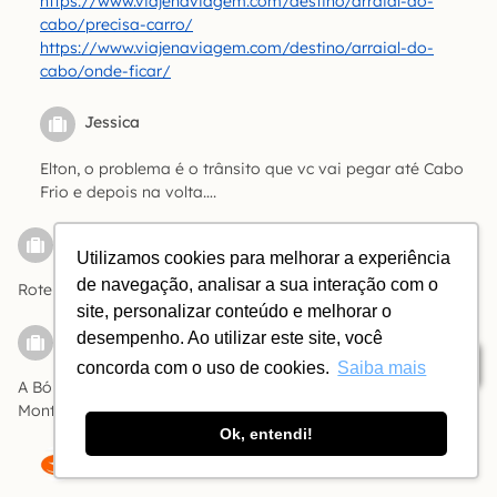
https://www.viajenaviagem.com/destino/arraial-do-
cabo/precisa-carro/
https://www.viajenaviagem.com/destino/arraial-do-
cabo/onde-ficar/
Jessica
Elton, o problema é o trânsito que vc vai pegar até Cabo
Frio e depois na volta….
Jocimara Mafra Alves
Responder
Utilizamos cookies para melhorar a experiência
de navegação, analisar a sua interação com o
Roteiros de viagem
site, personalizar conteúdo e melhorar o
Priscilla
desempenho. Ao utilizar este site, você
Responder
Índice
concorda com o uso de cookies.
Saiba mais
A Bóia, quando clicamos para saber Onde comer em
Montevidéu, continua indo para uma página sobre Orlando.
Ok, entendi!
A Bóia