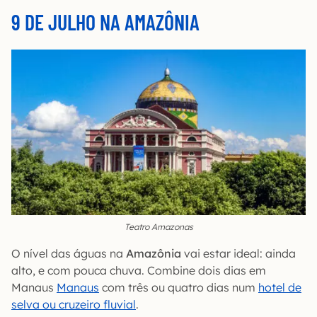
9 DE JULHO NA AMAZÔNIA
Teatro Amazonas
O nível das águas na
Amazônia
vai estar ideal: ainda
alto, e com pouca chuva. Combine dois dias em
Manaus
Manaus
com três ou quatro dias num
hotel de
selva ou cruzeiro fluvial
.